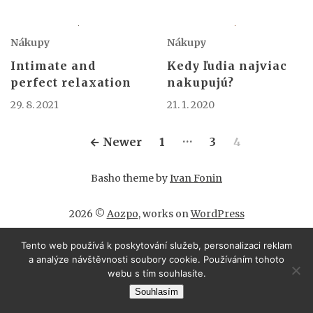
Nákupy
Nákupy
Intimate and
Kedy ľudia najviac
perfect relaxation
nakupujú?
29. 8. 2021
21. 1. 2020
…
Stránkování
←
Newer
1
3
4
příspěvků
Basho theme by
Ivan Fonin
2026 ©
Aozpo
, works on
WordPress
Tento web používá k poskytování služeb, personalizaci reklam
a analýze návštěvnosti soubory cookie. Používáním tohoto
webu s tím souhlasíte.
Souhlasím