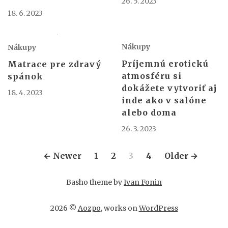
26. 5. 2023
18. 6. 2023
Nákupy
Nákupy
Príjemnú erotickú
Matrace pre zdravý
atmosféru si
spánok
dokážete vytvoriť aj
18. 4. 2023
inde ako v salóne
alebo doma
26. 3. 2023
Stránkování
←
Newer
1
2
3
4
Older
→
příspěvků
Basho theme by
Ivan Fonin
2026 ©
Aozpo
, works on
WordPress