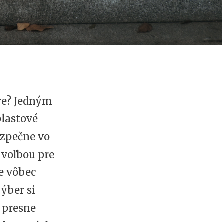
ere? Jedným
plastové
ezpečne vo
 voľbou pre
te vôbec
ýber si
ú presne