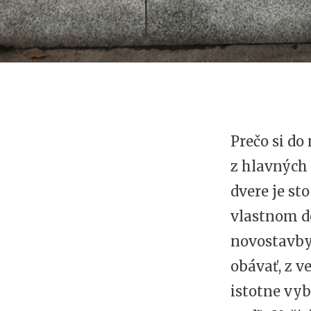
Prečo si do
z hlavných 
dvere je st
vlastnom d
novostavby 
obávať, z v
istotne vyb