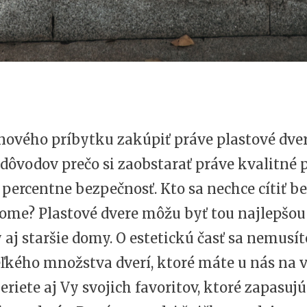
 nového príbytku zakúpiť práve plastové dv
dôvodov prečo si zaobstarať práve kvalitné 
o percentne bezpečnosť. Kto sa nechce cítiť b
ome? Plastové dvere môžu byť tou najlepšou
aj staršie domy. O estetickú časť sa nemusí
eľkého množstva dverí, ktoré máte u nás na v
eriete aj Vy svojich favoritov, ktoré zapasuj