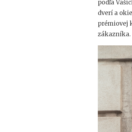
podľa Vašic
dverí a oki
prémiovej k
zákazníka.