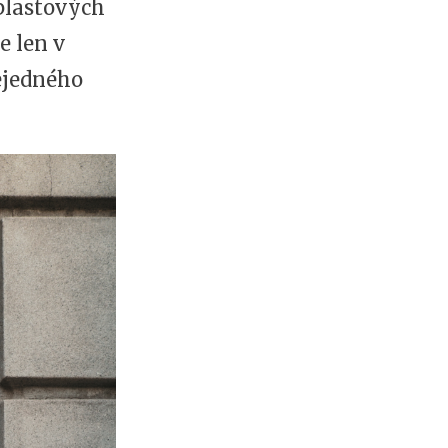
 plastových
e len v
nejedného