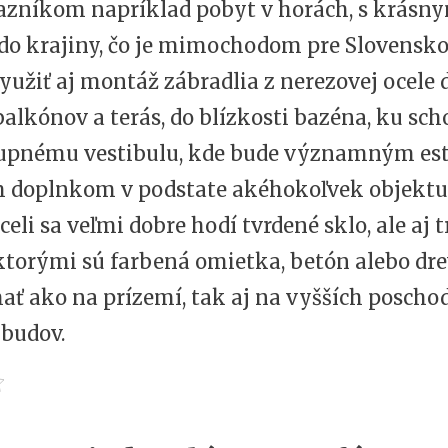
azníkom napríklad pobyt v horách, s krásn
do krajiny, čo je mimochodom pre Slovensko
užiť aj montáž zábradlia z nerezovej ocele 
balkónov a terás, do blízkosti bazéna, ku sch
tupnému vestibulu, kde bude významným es
 doplnkom v podstate akéhokoľvek objektu
celi sa veľmi dobre hodí tvrdené sklo, ale aj 
ktorými sú farbená omietka, betón alebo drev
ť ako na prízemí, tak aj na vyšších poscho
budov.