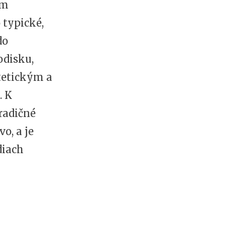
ym
 typické,
do
odisku,
tetickým a
. K
tradičné
o, a je
diach