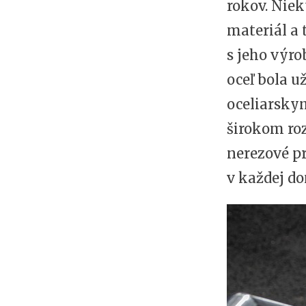
rokov. Niek
materiál a 
s jeho výro
oceľ bola 
oceliarsky
širokom ro
nerezové p
v každej d