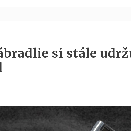
bradlie si stále udrž
l