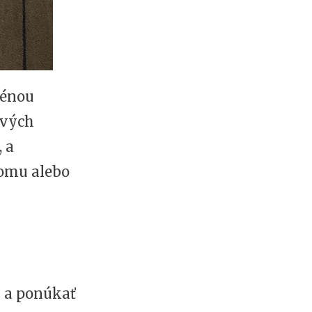
ménou
ových
 a
domu alebo
i a ponúkať