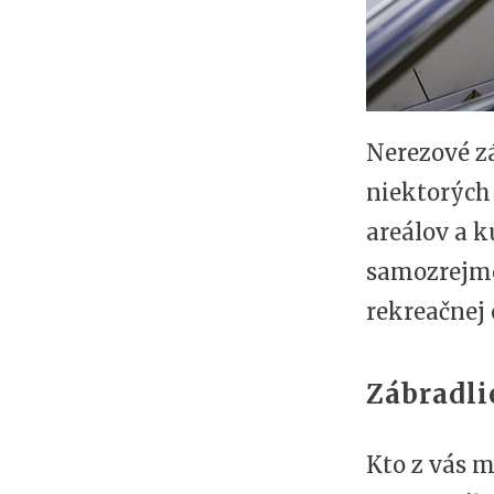
Nerezové z
niektorých 
areálov a k
samozrejme
rekreačnej 
Zábradli
Kto z vás 