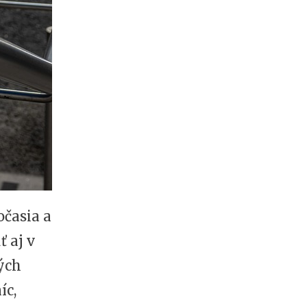
očasia a
 aj v
vých
íc,