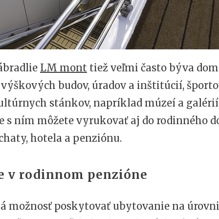
ábradlie
LM mont
tiež veľmi často býva do
výškových budov, úradov a inštitúcií, šport
ultúrnych stánkov, napríklad múzeí a galérií,
 s ním môžete vyrukovať aj do rodinného 
chaty, hotela a penziónu.
e v rodinnom penzióne
má možnosť poskytovať ubytovanie na úrovn