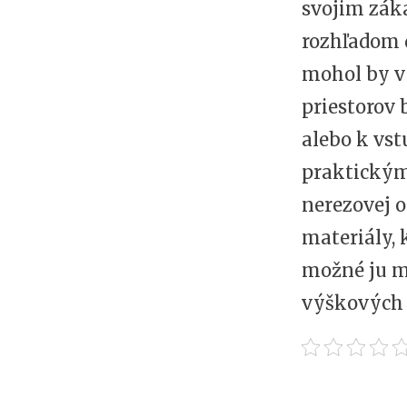
svojim zák
rozhľadom 
mohol by vy
priestorov 
alebo k vs
praktickým
nerezovej o
materiály, 
možné ju ma
výškových 