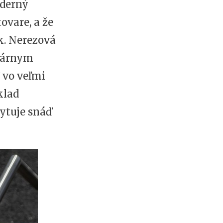
oderný
ovare, a že
ak. Nerezová
ulárnym
 vo veľmi
klad
ytuje snáď