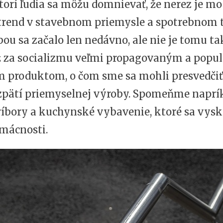
torí ľudia sa môžu domnievať, že nerez je m
trend v stavebnom priemysle a spotrebnom t
bou sa začalo len nedávno, ale nie je tomu t
už za socializmu veľmi propagovaným a pop
m produktom, o čom sme sa mohli presvedčiť
zpätí priemyselnej výroby. Spomeňme naprí
ríbory a kuchynské vybavenie, ktoré sa vysk
omácnosti.