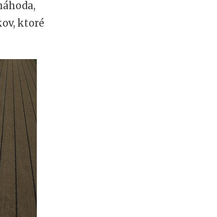
 náhoda,
ov, ktoré