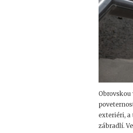
Obrovskou v
poveternos
exteriéri, 
zábradlí. V