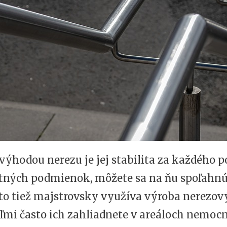
ýhodou nerezu je jej stabilita za každého p
tných podmienok, môžete sa na ňu spoľahnúť
a to tiež majstrovsky využíva výroba nerezo
eľmi často ich zahliadnete v areáloch nemocn