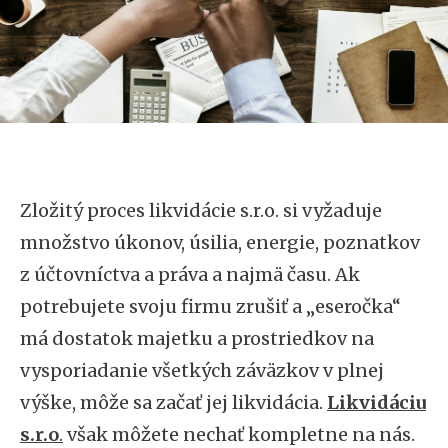
Zložitý proces likvidácie s.r.o. si vyžaduje
množstvo úkonov, úsilia, energie, poznatkov
z účtovníctva a práva a najmä času. Ak
potrebujete svoju firmu zrušiť a „eseročka“
má dostatok majetku a prostriedkov na
vysporiadanie všetkých záväzkov v plnej
výške, môže sa začať jej likvidácia.
Likvidáciu
s.r.o
.
však môžete nechať kompletne na nás.