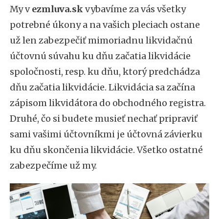
My v
ezmluva.sk
vybavíme za vás všetky
potrebné úkony a na vašich pleciach ostane
už len zabezpečiť mimoriadnu likvidačnú
účtovnú súvahu ku dňu začatia likvidácie
spoločnosti, resp. ku dňu, ktorý predchádza
dňu začatia likvidácie. Likvidácia sa začína
zápisom likvidátora do obchodného registra.
Druhé, čo si budete musieť nechať pripraviť
sami vašimi účtovníkmi je účtovná závierku
ku dňu skončenia likvidácie. Všetko ostatné
zabezpečíme už my.