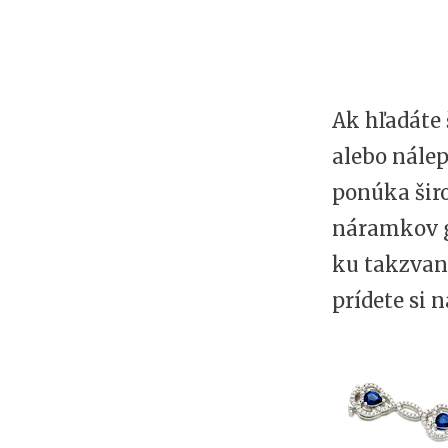
Ak hľadáte 
alebo nále
ponúka širo
náramkov
ku takzva
prídete si n