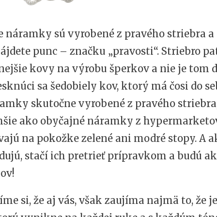
e náramky sú vyrobené z pravého striebra a
ájdete punc – značku „pravosti“. Striebro pa
ejšie kovy na výrobu šperkov a nie je tom di
sknúci sa šedobiely kov, ktorý má čosi do se
ramky skutočne vyrobené z pravého striebra,
šie ako obyčajné náramky z hypermarketov
ajú na pokožke zelené ani modré stopy. A a
dujú, stačí ich pretrieť prípravkom a budú ak
ov!
íme si, že aj vás, však zaujíma najmä to, že je