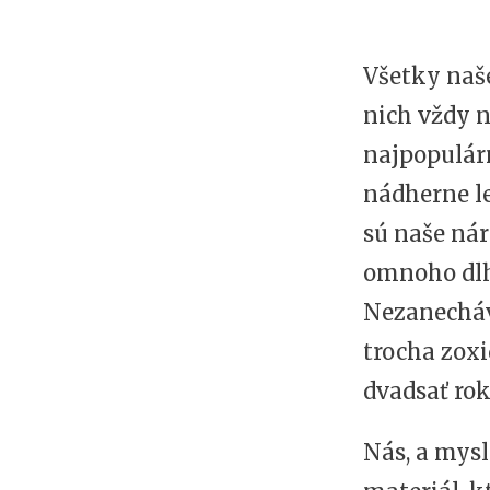
Všetky naš
nich vždy n
najpopulárn
nádherne le
sú naše ná
omnoho dlh
Nezanecháv
trocha zoxi
dvadsať rok
Nás, a mysl