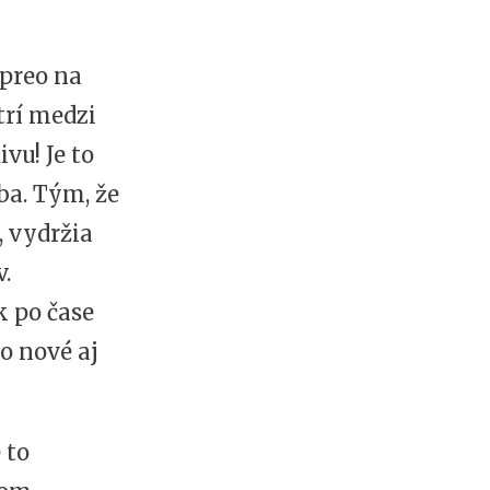
 preo na
trí medzi
vu! Je to
ba. Tým, že
 vydržia
.
k po čase
o nové aj
 to