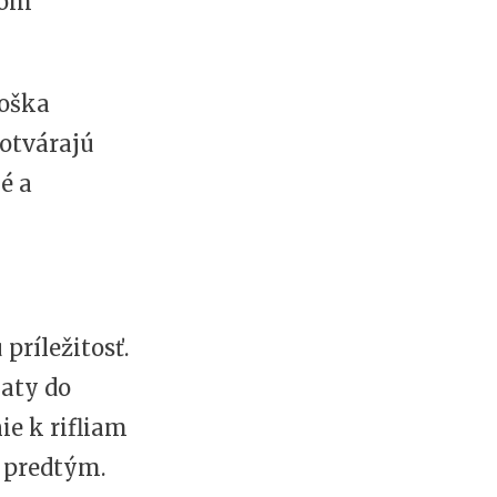
nom
roška
dotvárajú
é a
príležitosť.
šaty do
ie k rifliam
e predtým.