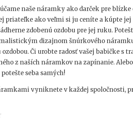
rúčame naše náramky ako darček pre blízke 
j priateľke ako veľmi si ju ceníte a kúpte jej
nádherne zdobenú ozdobu pre jej ruku. Poteš
imalistickým dizajnom šnúrkového náramku
 ozdobou. Či urobte radosť vašej babičke s t
ného z naších náramkov na zapínanie. Alebo,
, potešte seba samých!
áramkami vyniknete v každej spoločnosti, pr