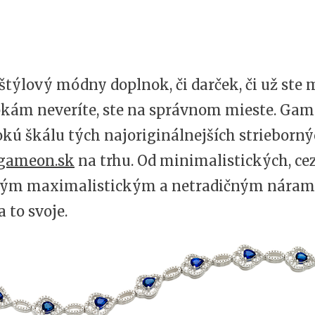
štýlový módny doplnok, či darček, či už ste 
pkám neveríte, ste na správnom mieste.
Gam
kú škálu tých najoriginálnejších strieborn
gameon.sk
na trhu. Od minimalistických, cez
ným maximalistickým a netradičným nára
a to svoje.