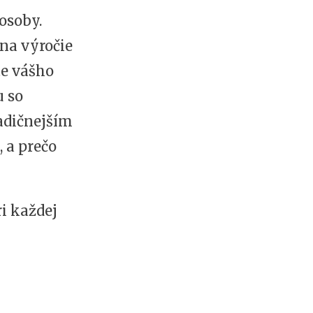
osoby.
 na výročie
te vášho
 so
radičnejším
 a prečo
i každej