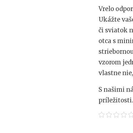
Vrelo odpo
Ukážte vaše
či sviatok 
otca s min
striebornou
vzorom jed
vlastne nie
S našimi n
príležitosti.