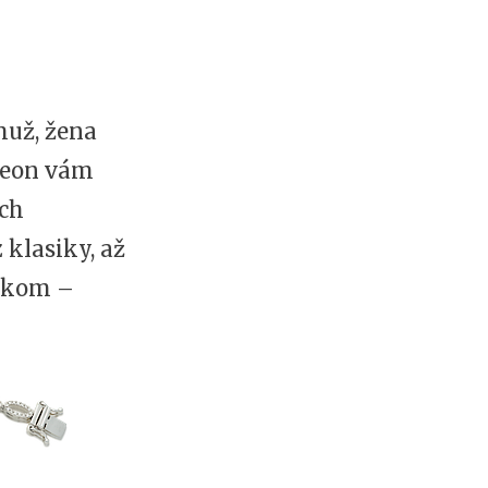
muž, žena
eon vám
ých
 klasiky, až
mkom –