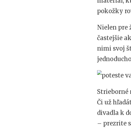
materiál, 
pokožky ro
Nielen pre 
častejšie a
nimi svoj š
jednoducho 
Strieborné 
Či už hľadá
divadla k d
– prezrite 