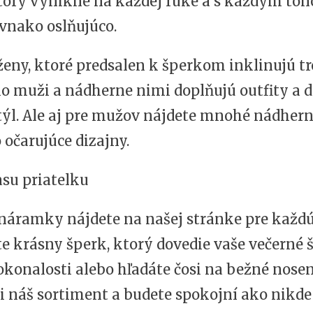
ktorý vynikne na každej ruke a s každým tó
vnako oslňujúco.
ženy, ktoré predsalen k šperkom inklinujú t
ko muži a nádherne nimi doplňujú outfity a 
týl. Ale aj pre mužov nájdete mnohé nádhern
očarujúce dizajny.
náramky nájdete na našej stránke pre každú 
te krásny šperk, ktorý dovedie vaše večerné 
okonalosti alebo hľadáte čosi na bežné nosen
si náš sortiment a budete spokojní ako nikd