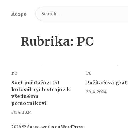
Search
Aozpo
for:
Rubrika:
PC
PC
PC
Svet počítačov: Od
Počítačová graf
kolosálnych strojov k
26. 4. 2024
všednému
pomocníkovi
30. 4. 2024
2026 ©
Aozpo
, works on
WordPress