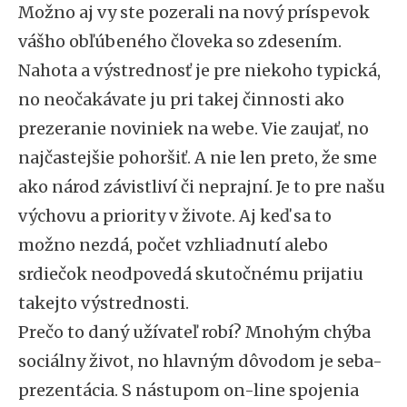
Možno aj vy ste pozerali na nový príspevok
vášho obľúbeného človeka so zdesením.
Nahota a výstrednosť je pre niekoho typická,
no neočakávate ju pri takej činnosti ako
prezeranie noviniek na webe. Vie zaujať, no
najčastejšie pohoršiť. A nie len preto, že sme
ako národ závistliví či neprajní. Je to pre našu
výchovu a priority v živote. Aj keď sa to
možno nezdá, počet vzhliadnutí alebo
srdiečok neodpovedá skutočnému prijatiu
takejto výstrednosti.
Prečo to daný užívateľ robí? Mnohým chýba
sociálny život, no hlavným dôvodom je seba-
prezentácia. S nástupom on-line spojenia