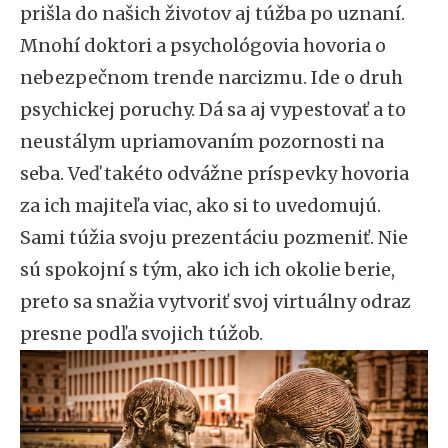
prišla do našich životov aj túžba po uznaní.
Mnohí doktori a psychológovia hovoria o
nebezpečnom trende narcizmu. Ide o druh
psychickej poruchy. Dá sa aj vypestovať a to
neustálym upriamovaním pozornosti na
seba. Veď takéto odvážne príspevky hovoria
za ich majiteľa viac, ako si to uvedomujú.
Sami túžia svoju prezentáciu pozmeniť. Nie
sú spokojní s tým, ako ich ich okolie berie,
preto sa snažia vytvoriť svoj virtuálny odraz
presne podľa svojich túžob.