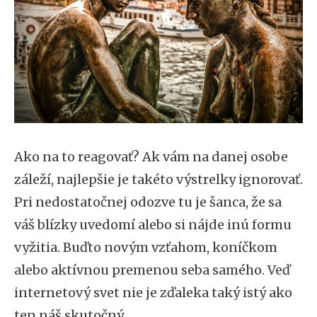
Ako na to reagovať? Ak vám na danej osobe
záleží, najlepšie je takéto výstrelky ignorovať.
Pri nedostatočnej odozve tu je šanca, že sa
váš blízky uvedomí alebo si nájde inú formu
vyžitia. Buďto novým vzťahom, koníčkom
alebo aktívnou premenou seba samého. Veď
internetový svet nie je zďaleka taký istý ako
ten náš skutočný.