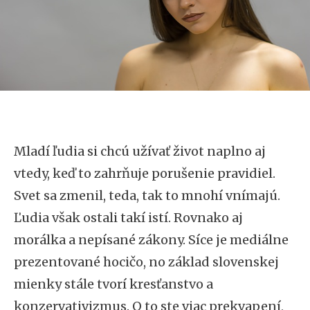
Mladí ľudia si chcú užívať život naplno aj
vtedy, keď to zahrňuje porušenie pravidiel.
Svet sa zmenil, teda, tak to mnohí vnímajú.
Ľudia však ostali takí istí. Rovnako aj
morálka a nepísané zákony. Síce je mediálne
prezentované hocičo, no základ slovenskej
mienky stále tvorí kresťanstvo a
konzervativizmus. O to ste viac prekvapení,